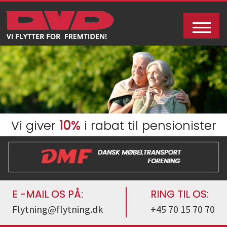
Vi giver
10%
i rabat til pensionister
E -MAIL OS PÅ:
RING TIL OS:
Flytning@flytning.dk
+45 70 15 70 70