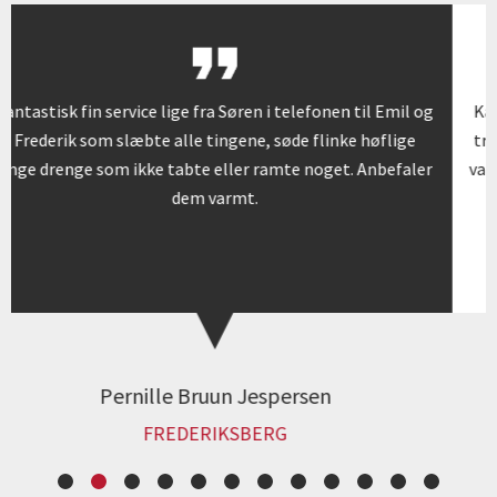
 Emil og
Kære Søren. Mange tak for en perfekt flytning. Det va
flige
tre sødeste unge mennesker I havde sendt ud, et var a
befaler
var super effektive, omhyggelige og enormt hjælpso
men samtidig var de alle smilende og i så godt humø
Kristina Blach
JP/POLITIKENS HUS