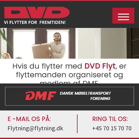
Hvis du flytter med
DVD Flyt
, er
flyttemanden organiseret og
medlem af DMF.
E -MAIL OS PÅ:
RING TIL OS:
Flytning@flytning.dk
+45 70 15 70 70