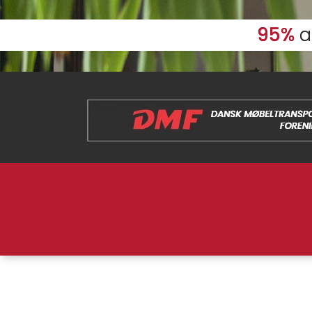
95%
af