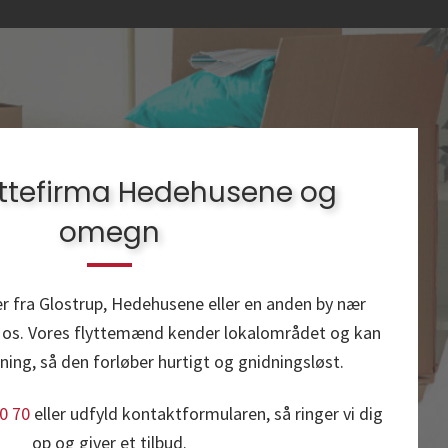
lyttefirma Hedehusene og
omegn
ller fra Glostrup, Hedehusene eller en anden by nær
il os. Vores flyttemænd kender lokalområdet og kan
ning, så den forløber hurtigt og gnidningsløst.
0 70
eller udfyld kontaktformularen, så ringer vi dig
op og giver et tilbud.