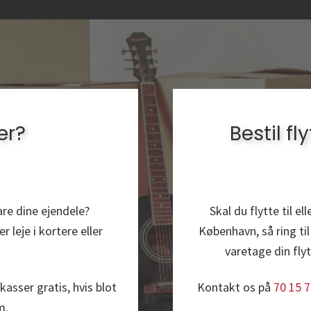
er?
Bestil f
are dine ejendele?
Skal du flytte til e
 leje i kortere eller
København, så ring t
varetage din flyt
kasser gratis, hvis blot
Kontakt os på
70 15 7
m.